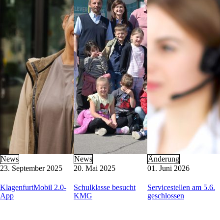
KMG-Busschule
Barrierefreie Mobilität
Busverkehr im Blackout-Fall
Buswerbung
Formulare
Parkraum-Management
Nützliche Links
Kontakt
KMG-Kundenservice
Heiligengeistplatz 12
9020 Klagenfurt am Wörthersee
Öffnungszeiten: Mo-Fr 6:30 – 14:30 Uhr
E-Mail:
kundenservice@k-m-g.at
Telefon:
+43 463 521 5420
(Mo-Do 8:00 – 15:00 Uhr, Fr 8:00 – 12:00
News
News
Änderung
23. September 2025
20. Mai 2025
01. Juni 2026
KlagenfurtMobil 2.0-
Schulklasse besucht
Servicestellen am 5.6.
App
KMG
geschlossen