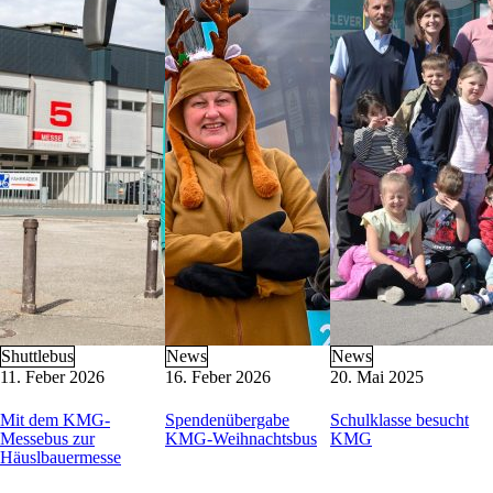
KMG-Busschule
Barrierefreie Mobilität
Busverkehr im Blackout-Fall
Buswerbung
Formulare
Parkraum-Management
Nützliche Links
Kontakt
KMG-Kundenservice
Heiligengeistplatz 12
9020 Klagenfurt am Wörthersee
Öffnungszeiten: Mo-Fr 6:30 – 14:30 Uhr
E-Mail:
kundenservice@k-m-g.at
Telefon:
+43 463 521 5420
(Mo-Do 8:00 – 15:00 Uhr, Fr 8:00 – 12:00
Shuttlebus
News
News
11. Feber 2026
16. Feber 2026
20. Mai 2025
Mit dem KMG-
Spendenübergabe
Schulklasse besucht
Messebus zur
KMG-Weihnachtsbus
KMG
Häuslbauermesse