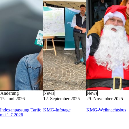
KMG-Busschule
Barrierefreie Mobilität
Busverkehr im Blackout-Fall
Buswerbung
Formulare
Parkraum-Management
Nützliche Links
Kontakt
KMG-Kundenservice
Heiligengeistplatz 12
9020 Klagenfurt am Wörthersee
Öffnungszeiten: Mo-Fr 6:30 – 14:30 Uhr
E-Mail:
kundenservice@k-m-g.at
Telefon:
+43 463 521 5420
(Mo-Do 8:00 – 15:00 Uhr, Fr 8:00 – 12:00
Änderung
News
News
15. Juni 2026
12. September 2025
29. November 2025
Indexanpassung Tarife
KMG-Infotage
KMG-Weihnachtsbus
mit 1.7.2026