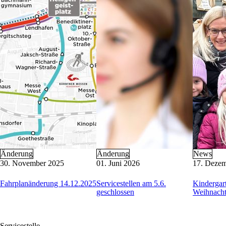
Änderung
Änderung
News
30. November 2025
01. Juni 2026
17. Deze
Fahrplanänderung 14.12.2025
Servicestellen am 5.6.
Kinderga
geschlossen
Weihnacht
Servicestelle