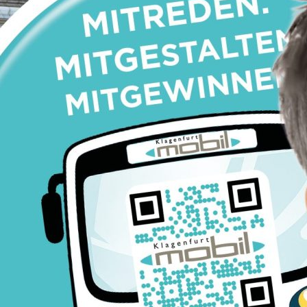
KMG-Busschule
Barrierefreie Mobilität
Busverkehr im Blackout-Fall
Buswerbung
Formulare
Parkraum-Management
Nützliche Links
Kontakt
KMG-Kundenservice
Heiligengeistplatz 12
9020 Klagenfurt am Wörthersee
Öffnungszeiten: Mo-Fr 6:30 – 14:30 Uhr
E-Mail:
kundenservice@k-m-g.at
Telefon:
+43 463 521 5420
(Mo-Do 8:00 – 15:00 Uhr, Fr 8:00 – 12:00