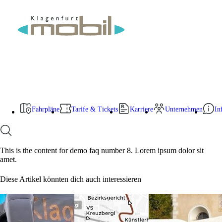
Zum
Betriebsstörung
Inhalt
Fahrpläne
springen
Fahrpläne, Linien & Standplätze
KlagenfurtMobil 2.0-App
Region Ebenthal
Betriebsstörungen
Tarife & Tickets
Tarifübersicht
Ticket kaufen
Schule & Lehre
Gruppen-Ticket
Fahrpläne
Tarife & Tickets
Karriere
Unternehmen
In
Tarifbestimmungen & Beförderungsbedingungen
Karriere
Jobangebote
D95-Weiterbildung
This is the content for demo faq number 8. Lorem ipsum dolor sit
Unternehmen
amet.
Über uns
Kontakte
Diese Artikel könnten dich auch interessieren
News
Infos & Service
Fundgegenstände
Sonderfahrten