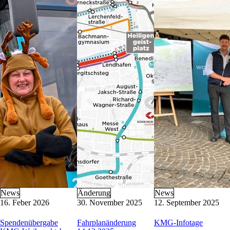
KMG-Busschule
Barrierefreie Mobilität
Busverkehr im Blackout-Fall
Buswerbung
Formulare
Parkraum-Management
Nützliche Links
Kontakt
KMG-Kundenservice
Heiligengeistplatz 12
9020 Klagenfurt am Wörthersee
Öffnungszeiten: Mo-Fr 6:30 – 14:30 Uhr
E-Mail:
kundenservice@k-m-g.at
Telefon:
+43 463 521 5420
(Mo-Do 8:00 – 15:00 Uhr, Fr 8:00 – 12:00
News
Änderung
News
16. Feber 2026
30. November 2025
12. September 2025
Spendenübergabe
Fahrplanänderung
KMG-Infotage