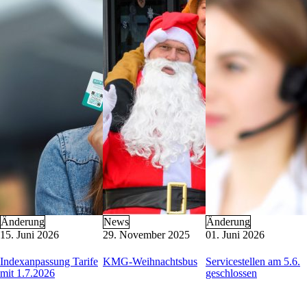
KMG-Busschule
Barrierefreie Mobilität
Busverkehr im Blackout-Fall
Buswerbung
Formulare
Parkraum-Management
Nützliche Links
Kontakt
KMG-Kundenservice
Heiligengeistplatz 12
9020 Klagenfurt am Wörthersee
Öffnungszeiten: Mo-Fr 6:30 – 14:30 Uhr
E-Mail:
kundenservice@k-m-g.at
Telefon:
+43 463 521 5420
(Mo-Do 8:00 – 15:00 Uhr, Fr 8:00 – 12:00
Änderung
News
Änderung
15. Juni 2026
29. November 2025
01. Juni 2026
Indexanpassung Tarife
KMG-Weihnachtsbus
Servicestellen am 5.6.
mit 1.7.2026
geschlossen