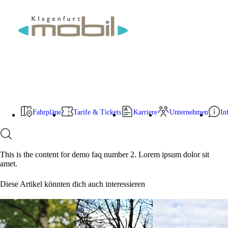
Zum
Betriebsstörung
Inhalt
Fahrpläne
springen
Fahrpläne, Linien & Standplätze
KlagenfurtMobil 2.0-App
Region Ebenthal
Betriebsstörungen
Tarife & Tickets
Tarifübersicht
Ticket kaufen
Schule & Lehre
Gruppen-Ticket
Fahrpläne
Tarife & Tickets
Karriere
Unternehmen
In
Tarifbestimmungen & Beförderungsbedingungen
Karriere
Jobangebote
D95-Weiterbildung
This is the content for demo faq number 2. Lorem ipsum dolor sit
Unternehmen
amet.
Über uns
Kontakte
Diese Artikel könnten dich auch interessieren
News
Infos & Service
Fundgegenstände
Sonderfahrten