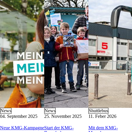
KMG-Busschule
Barrierefreie Mobilität
Busverkehr im Blackout-Fall
Buswerbung
Formulare
Parkraum-Management
Nützliche Links
Kontakt
KMG-Kundenservice
Heiligengeistplatz 12
9020 Klagenfurt am Wörthersee
Öffnungszeiten: Mo-Fr 6:30 – 14:30 Uhr
E-Mail:
kundenservice@k-m-g.at
Telefon:
+43 463 521 5420
(Mo-Do 8:00 – 15:00 Uhr, Fr 8:00 – 12:00
News
News
Shuttlebus
04. September 2025
25. November 2025
11. Feber 2026
Neue KMG-Kampagne
Start der KMG-
Mit dem KMG-